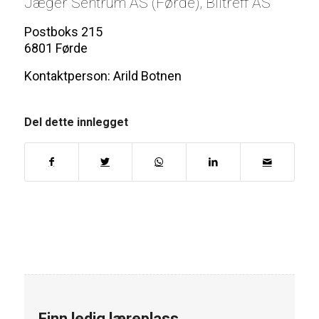
Jæger Sentrum AS (Førde), Biltreff AS
Postboks 215
6801 Førde
Kontaktperson: Arild Botnen
Del dette innlegget
Finn ledig læreplass