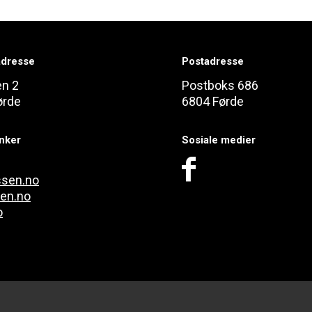
dresse
Postadresse
en 2
Postboks 686
ørde
6804 Førde
enker
Sosiale medier
ssen.no
len.no
o