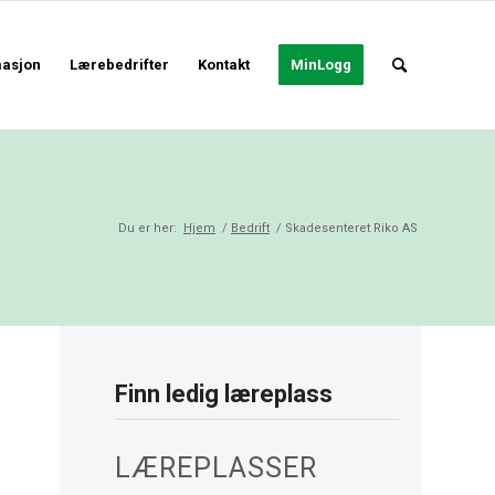
masjon
Lærebedrifter
Kontakt
MinLogg
Du er her:
Hjem
/
Bedrift
/
Skadesenteret Riko AS
Finn ledig læreplass
LÆREPLASSER