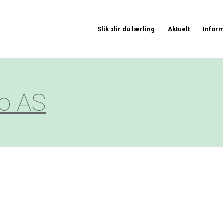
Slik blir du lærling
Aktuelt
Infor
ko AS