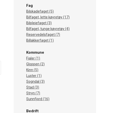
Fag
Bilskadefaget (5)
Bilfaget, lette køyretøy (17)
Bilpleiefaget (3)
Bilfaget, tunge køyretøy (4)
Reservedelsfaget (7)
Billakkerfaget (1)
Kommune
Fjaler (1)
Gloppen (2)
Kinn (5)
Luster (1)
Sogndal (3)
Stad (3)
Stryn (7)
Sunnfjord (16)
Bedrift