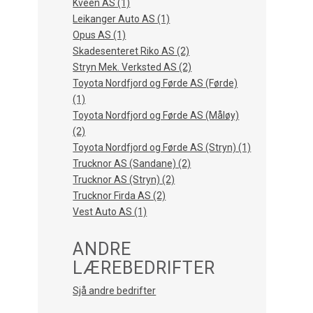
Kveen AS (1)
Leikanger Auto AS (1)
Opus AS (1)
Skadesenteret Riko AS (2)
Stryn Mek. Verksted AS (2)
Toyota Nordfjord og Førde AS (Førde)
(1)
Toyota Nordfjord og Førde AS (Måløy)
(2)
Toyota Nordfjord og Førde AS (Stryn) (1)
Trucknor AS (Sandane) (2)
Trucknor AS (Stryn) (2)
Trucknor Firda AS (2)
Vest Auto AS (1)
ANDRE
LÆREBEDRIFTER
Sjå andre bedrifter