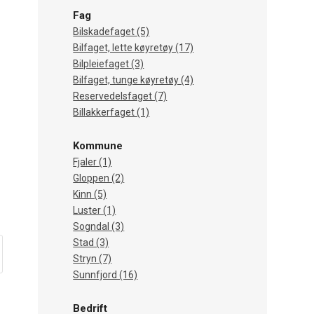
Fag
Bilskadefaget (5)
Bilfaget, lette køyretøy (17)
Bilpleiefaget (3)
Bilfaget, tunge køyretøy (4)
Reservedelsfaget (7)
Billakkerfaget (1)
Kommune
Fjaler (1)
Gloppen (2)
Kinn (5)
Luster (1)
Sogndal (3)
Stad (3)
Stryn (7)
Sunnfjord (16)
Bedrift