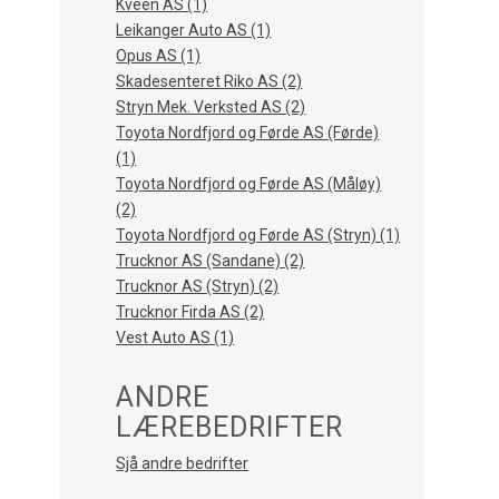
Kveen AS (1)
Leikanger Auto AS (1)
Opus AS (1)
Skadesenteret Riko AS (2)
Stryn Mek. Verksted AS (2)
Toyota Nordfjord og Førde AS (Førde)
(1)
Toyota Nordfjord og Førde AS (Måløy)
(2)
Toyota Nordfjord og Førde AS (Stryn) (1)
Trucknor AS (Sandane) (2)
Trucknor AS (Stryn) (2)
Trucknor Firda AS (2)
Vest Auto AS (1)
ANDRE
LÆREBEDRIFTER
Sjå andre bedrifter