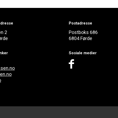
dresse
Postadresse
en 2
Postboks 686
ørde
6804 Førde
enker
Sosiale medier
ssen.no
len.no
o