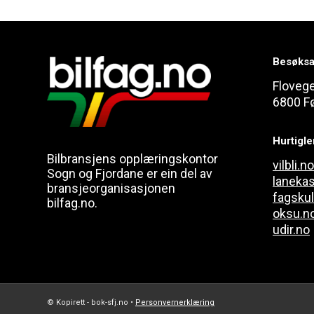
Besøksa
Floveg
6800 F
Hurtigl
Bilbransjens opplæringskontor
vilbli.no
Sogn og Fjordane er ein del av
laneka
bransjeorganisasjonen
fagsku
bilfag.no.
oksu.n
udir.no
© Kopirett - bok-sfj.no •
Personvernerklæring