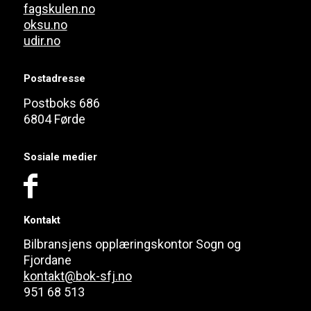
fagskulen.no
oksu.no
udir.no
Postadresse
Postboks 686
6804 Førde
Sosiale medier
Kontakt
Bilbransjens opplæringskontor Sogn og
Fjordane
kontakt@bok-sfj.no
951 68 513