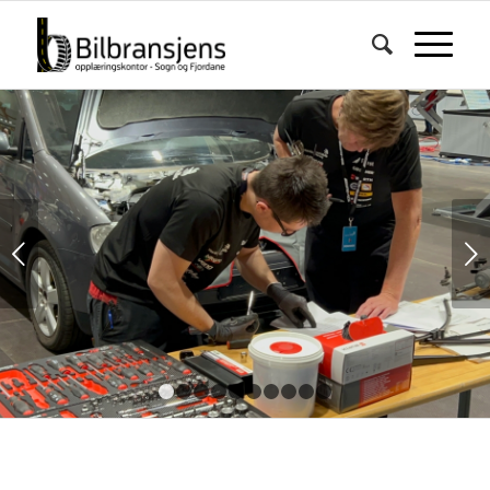
Next
1
2
3
4
5
6
7
8
9
10