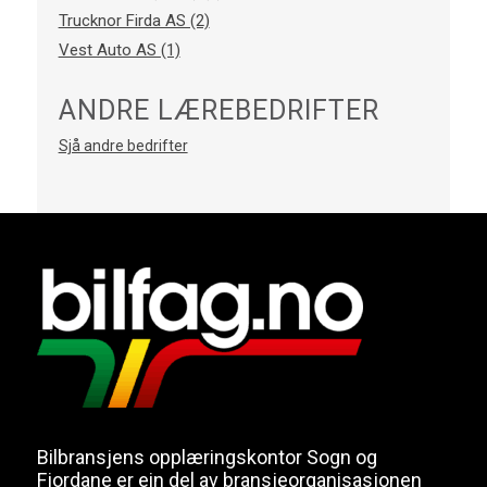
Trucknor Firda AS (2)
Vest Auto AS (1)
ANDRE LÆREBEDRIFTER
Sjå andre bedrifter
Bilbransjens opplæringskontor Sogn og
Fjordane er ein del av bransjeorganisasjonen